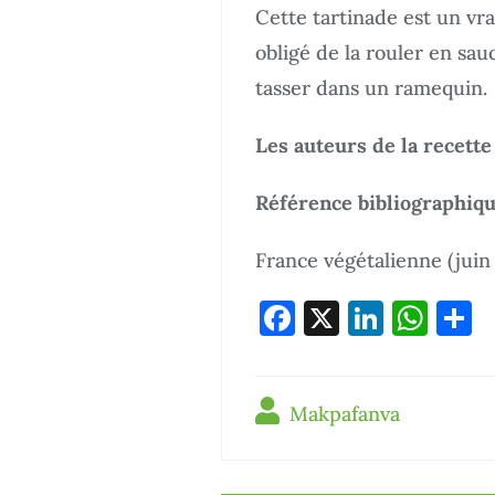
Cette tartinade est un vra
obligé de la rouler en sauc
tasser dans un ramequin.
Les auteurs de la recette
Référence bibliographiq
France végétalienne (juin 
F
X
Li
W
P
a
n
h
a
c
k
at
t
Makpafanva
e
e
s
g
b
dI
A
e
o
n
p