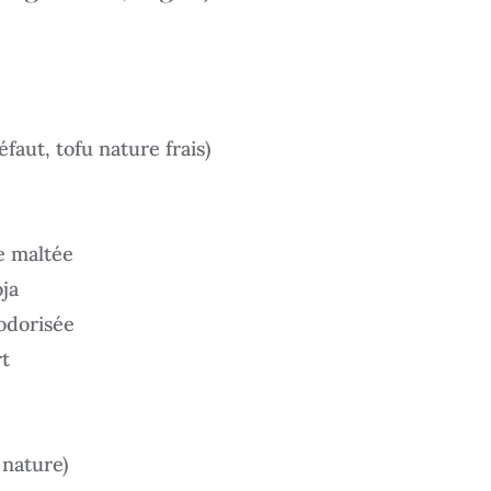
faut, tofu nature frais)
re maltée
oja
sodorisée
t
 nature)