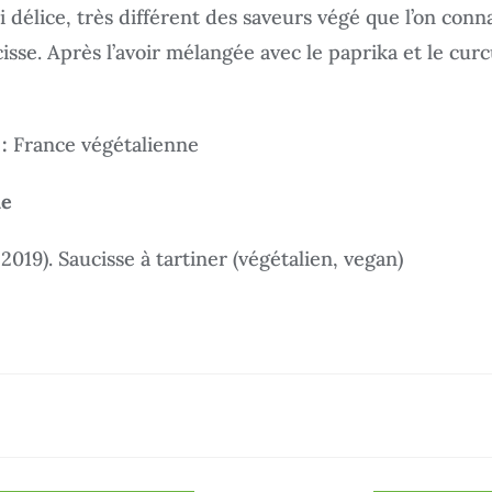
i délice, très différent des saveurs végé que l’on conn
isse. Après l’avoir mélangée avec le paprika et le curcu
 :
France végétalienne
ue
2019). Saucisse à tartiner (végétalien, vegan)
r
a
r